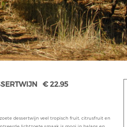
SERTWIJN € 22.95
oete dessertwijn veel tropisch fruit, citrusfruit en
ntreerde lichtzoete smaak is mooi in balans en