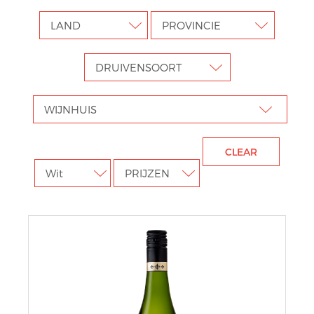
T
I
O
N
CLEAR