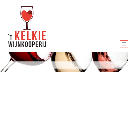
T
O
G
G
L
E
N
A
V
I
G
A