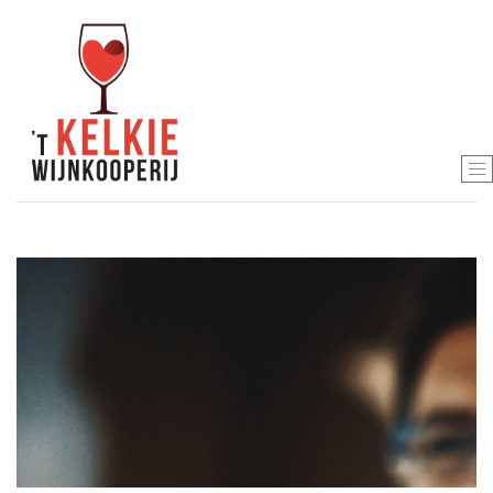
T
O
G
G
L
E
N
A
V
I
G
A